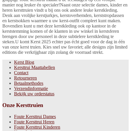
manier nog leuker én specialer!Naast onze selectie dames, kinder en
heren kersttruien vindt u bij ons ook andere leuke kerstkleding.
Denk aan vrolijke kerstjurkjes, kerstoverhemden, kerststropdassen
en kerstsokken waarmee u uw kerst-outfit compleet kunt maken.
Bovendien kunt u met deze kerstkleding ook op kantoor in de
kerststemming komen of de klanten in uw winkel in kerstsferen
brengen door uw personeel in deze subtielere kerstkleding te
steken.U komt Kerst 2025 echter pas écht goed voor de dag in één
van onze kerst truien. Kies snel uw favoriet; alle designs zijn limited
editions die verkrijgbaar zijn zolang de voorraad strekt.
Kerst Blog
Kersttrui Maattabellen
Contact
Retourneren
Betaalmethodes
Verzendinformatie
Bekijk uw orderstatus
Onze Kersttruien
Foute Kersttrui Dames
Foute Kersttrui Heren
Foute Kersttrui Kinderen