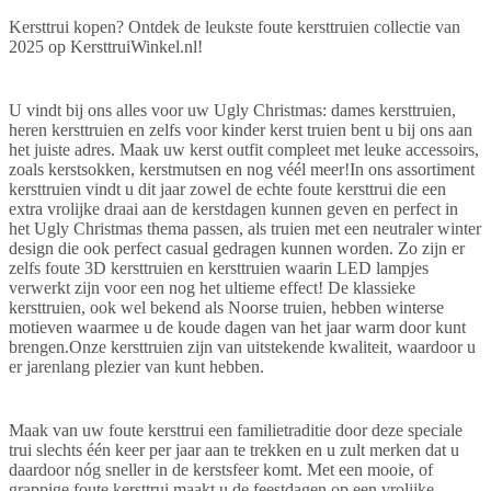
Kersttrui kopen? Ontdek de leukste foute kersttruien collectie van
2025 op KersttruiWinkel.nl!
U vindt bij ons alles voor uw Ugly Christmas: dames kersttruien,
heren kersttruien en zelfs voor kinder kerst truien bent u bij ons aan
het juiste adres. Maak uw kerst outfit compleet met leuke accessoirs,
zoals kerstsokken, kerstmutsen en nog véél meer!In ons assortiment
kersttruien vindt u dit jaar zowel de echte foute kersttrui die een
extra vrolijke draai aan de kerstdagen kunnen geven en perfect in
het Ugly Christmas thema passen, als truien met een neutraler winter
design die ook perfect casual gedragen kunnen worden. Zo zijn er
zelfs foute 3D kersttruien en kersttruien waarin LED lampjes
verwerkt zijn voor een nog het ultieme effect! De klassieke
kersttruien, ook wel bekend als Noorse truien, hebben winterse
motieven waarmee u de koude dagen van het jaar warm door kunt
brengen.Onze kersttruien zijn van uitstekende kwaliteit, waardoor u
er jarenlang plezier van kunt hebben.
Maak van uw foute kersttrui een familietraditie door deze speciale
trui slechts één keer per jaar aan te trekken en u zult merken dat u
daardoor nóg sneller in de kerstsfeer komt. Met een mooie, of
grappige foute kersttrui maakt u de feestdagen op een vrolijke