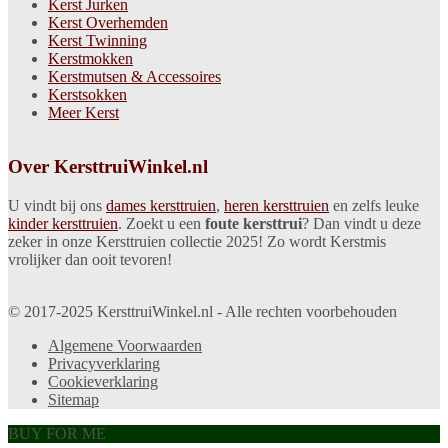
Kerst Jurken
Kerst Overhemden
Kerst Twinning
Kerstmokken
Kerstmutsen & Accessoires
Kerstsokken
Meer Kerst
Over KersttruiWinkel.nl
U vindt bij ons
dames kersttruien
,
heren kersttruien
en zelfs leuke
kinder kersttruien
. Zoekt u een
foute kersttrui
? Dan vindt u deze
zeker in onze Kersttruien collectie 2025! Zo wordt Kerstmis
vrolijker dan ooit tevoren!
© 2017-2025 KersttruiWinkel.nl - Alle rechten voorbehouden
Algemene Voorwaarden
Privacyverklaring
Cookieverklaring
Sitemap
BUY FOR ME